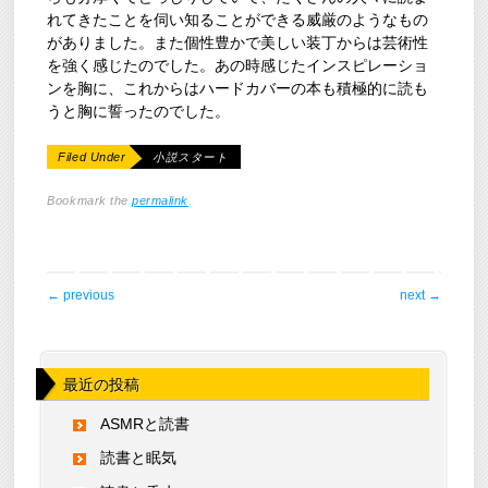
れてきたことを伺い知ることができる威厳のようなもの
がありました。また個性豊かで美しい装丁からは芸術性
を強く感じたのでした。あの時感じたインスピレーショ
ンを胸に、これからはハードカバーの本も積極的に読も
うと胸に誓ったのでした。
Filed Under
小説スタート
Bookmark the
permalink
.
post navigation
←
previous
next
→
最近の投稿
ASMRと読書
読書と眠気