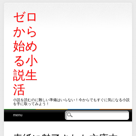
ゼロ
から
始め
る小
説生
活
小説を読むのに難しい準備はいらない！今からでもすぐに気になる小説
を手に取ってみよう！
Main menu
Skip
menu
to
content