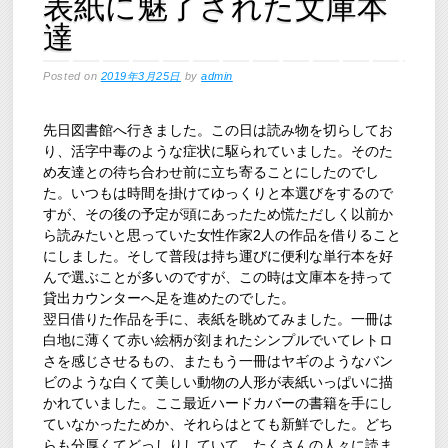
表紙に魅了された文庫本
達
Posted on
2019年3月25日
by
admin
先日図書館へ行きました。この日は読み物を切らしてお
り、活字中毒のような症状に駆られていました。そのた
め友達との待ち合わせ前に立ち寄ることにしたのでし
た。いつもは時間を掛けてゆっくりと本選びをするので
すが、その後の予定が頭にあったため慌ただしく以前か
ら読みたいと思っていた女性作家2人の作品を借りること
にしました。そして普段は持ち運びに便利な単行本を好
んで選ぶことが多いのですが、この時は文庫本を持って
貸出カウンターへ足を進めたのでした。
翌日借りた作品を手に、表紙を眺めてみました。一冊は
白地に薄くて赤い絵柄が刻まれたシンプルでいてレトロ
さを感じさせるもの、またもう一冊はヤギのようなバン
ビのような白くて美しい動物の人形が表紙いっぱいに描
かれていました。ここ最近ハードカバーの書籍を手にし
ていなかったためか、それらはとても新鮮でした。どち
らも分厚くてどっしりしていて、たくさんの人々に読ま