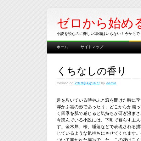
ゼロから始め
小説を読むのに難しい準備はいらない！今からで
Main menu
Skip
ホーム
サイトマップ
to
content
くちなしの香り
Posted on
2018年4月20日
by
admin
道を歩いている時やふと窓を開けた時に季
浮かぶ雲の形であったり、どこからか漂っ
く四季を肌で感じると気持ちが研ぎ澄まさ
今読んでいる小説には、下町で暮らす主人
す。金木犀、桜、睡蓮などで表現される描
じているような気持ちにさせてくれます。
ついて書かれた描写でした。この花は白く