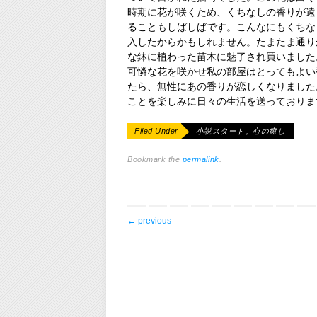
時期に花が咲くため、くちなしの香りが遠
ることもしばしばです。こんなにもくちな
入したからかもしれません。たまたま通り
な鉢に植わった苗木に魅了され買いました
可憐な花を咲かせ私の部屋はとってもよい
たら、無性にあの香りが恋しくなりました
ことを楽しみに日々の生活を送っておりま
Filed Under
小説スタート
,
心の癒し
Bookmark the
permalink
.
post navigation
←
previous