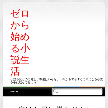
ゼロ
から
始め
る小
説生
活
小説を読むのに難しい準備はいらない！今からでもすぐに気になる小説
を手に取ってみよう！
Main menu
Skip
menu
to
content