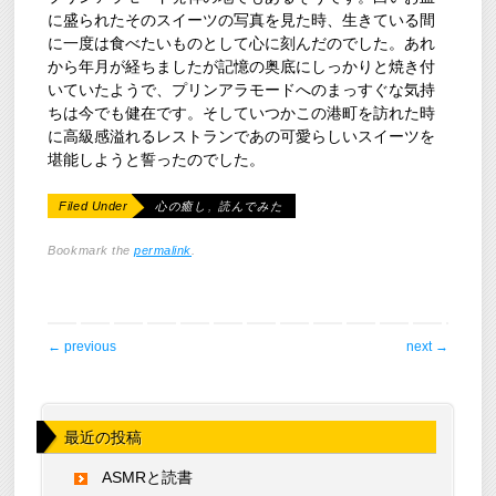
に盛られたそのスイーツの写真を見た時、生きている間
に一度は食べたいものとして心に刻んだのでした。あれ
から年月が経ちましたが記憶の奥底にしっかりと焼き付
いていたようで、プリンアラモードへのまっすぐな気持
ちは今でも健在です。そしていつかこの港町を訪れた時
に高級感溢れるレストランであの可愛らしいスイーツを
堪能しようと誓ったのでした。
Filed Under
心の癒し
,
読んでみた
Bookmark the
permalink
.
post navigation
←
previous
next
→
最近の投稿
ASMRと読書