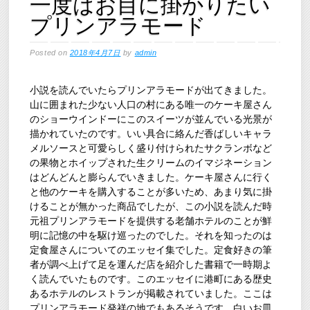
一度はお目に掛かりたい
プリンアラモード
Posted on
2018年4月7日
by
admin
小説を読んでいたらプリンアラモードが出てきました。
山に囲まれた少ない人口の村にある唯一のケーキ屋さん
のショーウインドーにこのスイーツが並んでいる光景が
描かれていたのです。いい具合に絡んだ香ばしいキャラ
メルソースと可愛らしく盛り付けられたサクランボなど
の果物とホイップされた生クリームのイマジネーション
はどんどんと膨らんでいきました。ケーキ屋さんに行く
と他のケーキを購入することが多いため、あまり気に掛
けることが無かった商品でしたが、この小説を読んだ時
元祖プリンアラモードを提供する老舗ホテルのことが鮮
明に記憶の中を駆け巡ったのでした。それを知ったのは
定食屋さんについてのエッセイ集でした。定食好きの筆
者が調べ上げて足を運んだ店を紹介した書籍で一時期よ
く読んでいたものです。このエッセイに港町にある歴史
あるホテルのレストランが掲載されていました。ここは
プリンアラモード発祥の地でもあるそうです。白いお皿