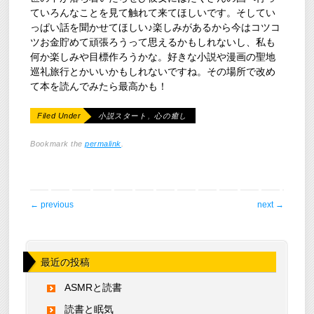
ていろんなことを見て触れて来てほしいです。そしてい
っぱい話を聞かせてほしい♪楽しみがあるから今はコツコ
ツお金貯めて頑張ろうって思えるかもしれないし、私も
何か楽しみや目標作ろうかな。好きな小説や漫画の聖地
巡礼旅行とかいいかもしれないですね。その場所で改め
て本を読んでみたら最高かも！
Filed Under
小説スタート
,
心の癒し
Bookmark the
permalink
.
post navigation
←
previous
next
→
最近の投稿
ASMRと読書
読書と眠気