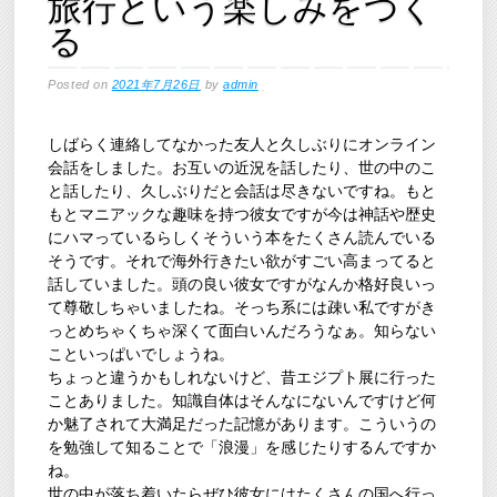
旅行という楽しみをつく
る
Posted on
2021年7月26日
by
admin
しばらく連絡してなかった友人と久しぶりにオンライン
会話をしました。お互いの近況を話したり、世の中のこ
と話したり、久しぶりだと会話は尽きないですね。もと
もとマニアックな趣味を持つ彼女ですが今は神話や歴史
にハマっているらしくそういう本をたくさん読んでいる
そうです。それで海外行きたい欲がすごい高まってると
話していました。頭の良い彼女ですがなんか格好良いっ
て尊敬しちゃいましたね。そっち系には疎い私ですがき
っとめちゃくちゃ深くて面白いんだろうなぁ。知らない
こといっぱいでしょうね。
ちょっと違うかもしれないけど、昔エジプト展に行った
ことありました。知識自体はそんなにないんですけど何
か魅了されて大満足だった記憶があります。こういうの
を勉強して知ることで「浪漫」を感じたりするんですか
ね。
世の中が落ち着いたらぜひ彼女にはたくさんの国へ行っ