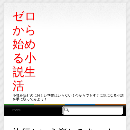
ゼロ
から
始め
る小
説生
活
小説を読むのに難しい準備はいらない！今からでもすぐに気になる小説
を手に取ってみよう！
Main menu
Skip
menu
to
content