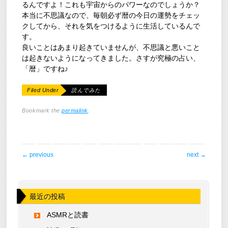
るんですよ！これも宇宙からのパワーなのでしょうか？
本当に不思議なので、毎朝必ず暦の今日の運勢をチェッ
クしてから、それを気をつけるように生活しているんで
す。
良いことはあまり起きていませんが、不思議と悪いこと
は起きないようになってきました。さすが究極の占い、
「暦」ですね♪
Filed Under
読んでみた
Bookmark the
permalink
.
post navigation
←
previous
next
→
最近の投稿
ASMRと読書