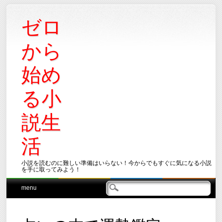
ゼロ
から
始め
る小
説生
活
小説を読むのに難しい準備はいらない！今からでもすぐに気になる小説
を手に取ってみよう！
Main menu
Skip
menu
to
content