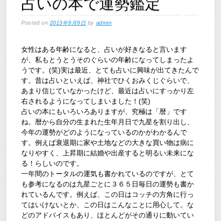
占いの本で運勢鑑定
Posted on
2013年9月9日
by
admin
女性はある年齢になると、占いが好きなると言います
が、私もとうとうそのぐらいの年齢になってしまったよ
うです。(笑)実は最近、とても占いに興味が出てきたんで
す。昔は占いといえば、神社でひくおみくじぐらいで、
あまり信じていなかったけど、最近は占いにすっかり左
右されるようになってしまいました！(笑)
占いの本にもいろいろありますが、究極は「暦」です
ね。暦から自分の生まれた生年月日で九星を割り出し、
今年の運勢がどのようになっているのかがわかるんで
す。例えば衰退期に家や土地などの大きな買い物は病に
なりやすく、上昇期に結婚や出産すると明るい未来にな
る！らしいのです。
一年間のトータルの運気も書かれているのですが、とて
も参考になるのは九星ごとに３６５日毎日の運勢も書か
れているんです。例えば、この日はコッチの方角に行っ
てはいけないとか、この日はこんなことに用心して。な
どのアドバイスもあり、ほとんどがその通りに動いてい