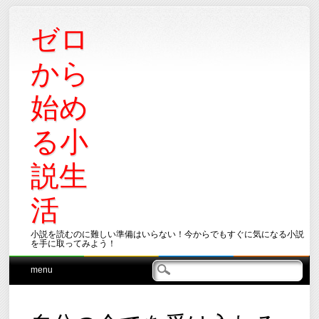
ゼロ
から
始め
る小
説生
活
小説を読むのに難しい準備はいらない！今からでもすぐに気になる小説
を手に取ってみよう！
Main menu
Skip
menu
to
content