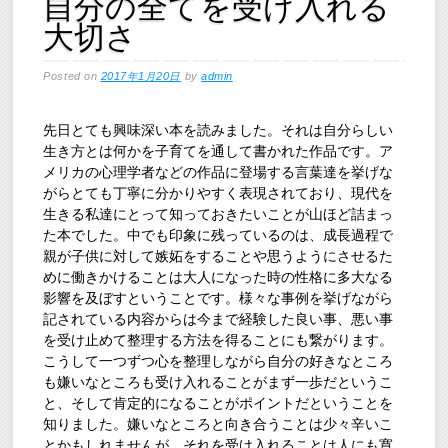
自分の全てを受け入れる
大切さ
Posted on
2017年1月20日
by
admin
先日とても興味深い本を読みました。それは自分らしい
生き方とは何かを子育てを通して書かれた作品です。ア
メリカの心理学者などの作品に登場する言葉達を挙げな
がらとても丁寧に分かりやすく表現されており、現代を
生きる私達にとって知っておきたいことが山ほど詰まっ
た本でした。中でも印象に残っているのは、成長過程で
親が子供に対して嫉妬をすることや思うようにさせるた
めに働きかけることは大人になった時の性格に多大なる
影響を及ぼすということです。様々な事例を挙げながら
記されている内容からは今まで経験した良い事、悪い事
を受け止めて整理する方法を得ることにも繋がります。
こうして一つずつ心を整理しながら自分の好きなところ
も嫌いなところも受け入れることがまず一歩だというこ
と、そして肯定的になることがポイントだということを
知りました。嫌いなところと向き合うことは少々辛いこ
とかもしれませんが、それを受け入れることは人にも寛