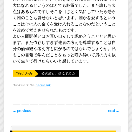
大になれるというのはとても納得でした。また誰しも欠
点はあるものですしそこを目ざとく気にしていたら恐ら
く誰のことも愛せないと思います。誰かを愛するという
ことはその人の全てを受け入れることなのだということ
を改めて考えさせられたものです。
よい人間関係とはお互い自立して認め合うことだと思い
ます。また依存しすぎず他者の考えを尊重することは自
分の価値観や考え方も広がるのではないでしょうか。私
もこの書籍で学んだことをもっと噛み砕いて肩の力を抜
いて生きて行けたらいいと感じています。
Filed Under
心の癒し
,
読んでみた
Bookmark the
permalink
.
post navigation
←
previous
next
→