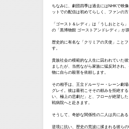
ちなみに、劇団四季は過去にはNHKで映
ットでの配信は初めてらしく、ファンの方
「ゴースト＆レディ」は「うしおととら」
の「黒博物館 ゴーストアンドレディ」が
歴史的に有名な「クリミアの天使」ことフ
す。
貴族社会の模範的な人生に囚われていた彼
ましたが、当然ながら家族に猛反対され、
物に自らの殺害を依頼します。
その相手は、王立ドルーリー・レーン劇場
グレイ。彼は最初こそその頼みを拒絶する
い、極上の悲劇だ」と、フローが絶望した
戦病院へと赴きます。
そうして、奇妙な関係性の二人は共にある
逆境に抗い、歴史の荒波に揉まれる彼らの