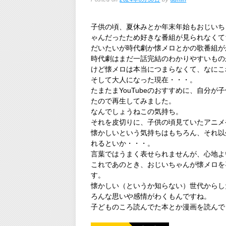
子供の頃、夏休みとか年末年始もおじいち
ゃんだったため好きな番組が見られなくて
だいたいが時代劇か懐メロとかの歌番組が
時代劇はまだ一話完結のわかりやすいもの
けど懐メロは本当につまらなくて、なにこ
そして大人になった現在・・・。
たまたまYouTubeのおすすめに、自分
たので再生してみました。
なんでしょうねこの気持ち。
それを皮切りに、子供の頃見ていたアニメ
懐かしいという気持ちはもちろん、それ以
れるといか・・・。
言葉ではうまく表せられませんが、心地よ
これであのとき、おじいちゃんが懐メロを
す。
懐かしい（というか知らない）世代からし
ろんな思いや感情がわくもんですね。
子どものころ読んでた本とか漫画を読んで