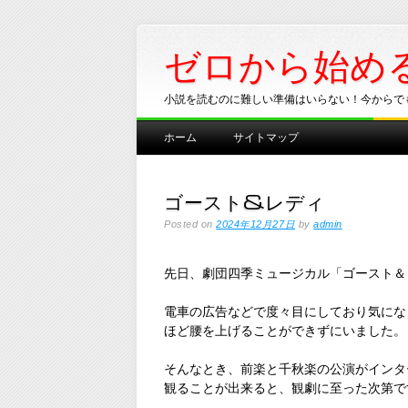
ゼロから始め
小説を読むのに難しい準備はいらない！今からで
Main menu
Skip
ホーム
サイトマップ
to
content
ゴースト&レディ
Posted on
2024年12月27日
by
admin
先日、劇団四季ミュージカル「ゴースト＆
電車の広告などで度々目にしており気にな
ほど腰を上げることができずにいました。
そんなとき、前楽と千秋楽の公演がインタ
観ることが出来ると、観劇に至った次第で