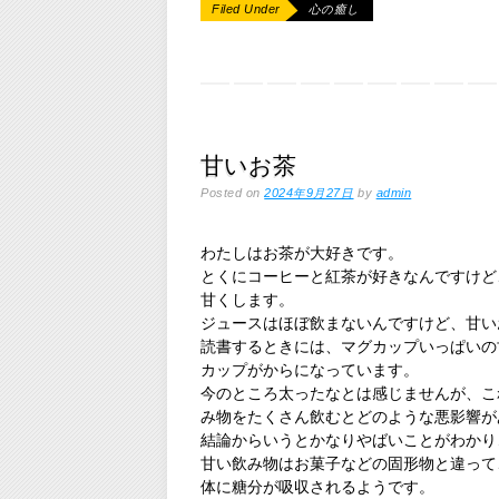
Filed Under
心の癒し
甘いお茶
Posted on
2024年9月27日
by
admin
わたしはお茶が大好きです。
とくにコーヒーと紅茶が好きなんですけど
甘くします。
ジュースはほぼ飲まないんですけど、甘い
読書するときには、マグカップいっぱいの
カップがからになっています。
今のところ太ったなとは感じませんが、こ
み物をたくさん飲むとどのような悪影響が
結論からいうとかなりやばいことがわかり
甘い飲み物はお菓子などの固形物と違って
体に糖分が吸収されるようです。