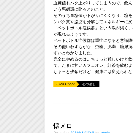
血糖値もバク上がりしてしまうので、飲ん
いう悪循環に陥るとのこと。
そのうち血糖値が下がりにくくなり、糖を
ンパク質や脂肪を分解してエネルギーに変
「ペットボトル症候群」という喉が渇く、
が現れるようです。
ペットボトル症候群は重症になると意識障
その他いわずもがな、虫歯、肥満、糖尿病
ずいとわかりました。
完全にやめるのは…ちょっと難しいけど飲
て、たまに甘いカフェオレ、紅茶を飲むよ
ちょっと残念だけど、健康には変えられな
Filed Under
心の癒し
懐メロ
Posted on
2024年8月30日
by
admin