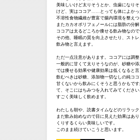
美味しいけど太りそうとか、虫歯になりそ
けど、実はココア……とっても体によかっ
不溶性食物繊維が豊富で腸内環境を整えつ
またカカオポリフェノールには脂肪の分解
ココアは太るどころか痩せる飲み物なので
その他、睡眠の質を向上させたり、ストレ
飲み物と言えます。
ただ一点注意があります。ココアには調整
一般的に甘くて太りそうなのが、砂糖や添
では痩せる効果や健康効果は低くなると言
飲むべきは砂糖、添加物一切なしの純ココ
甘くないから飲みにくそうと思うかもです
て、そこにはちみつを入れてみてください
すごく美味しく飲めます。
わたしも朝や、読書タイムなどのリラック
まだ飲み始めなので目に見えた効果はあり
くりするくらい美味しいです。
このまま続けていこうと思います。