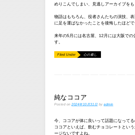
めりこんでしまい、見逃しアーカイブをも
物語はもちろん、役者さんたちの演技、表
に足を運ばなかったことを後悔したほどで
来年の5月には名古屋、12月には大阪で
す。
Filed Under
心の癒し
純なココア
Posted on
2024年10月31日
by
admin
今、ココアが体に良いって話題になってる
ココアといえば、飲むチョコレートという
ージないですよね。