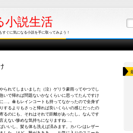
る小説生活
もすぐに気になる小説を手に取ってみよう！
け
やられてしまいました（泣）ゲリラ豪雨ってやつでし
急いで帰れば問題ないかなくらいに思ってたんですけ
に…。傘もレインコートも持ってなかったので全身ず
りするよりもさっと帰れば良いくらいの感じだったの
寄るのにも、それはそれで距離があったし。なんです
言えない惨めな気持ちになりますね…。
ばいいし、髪も体も洗えば済みます。カバンはレザー
ました。けど…靴があああ…。お気に入りのスニーカ