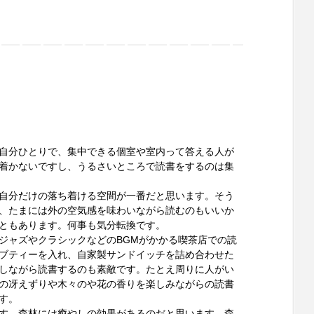
自分ひとりで、集中できる個室や室内って答える人が
着かないですし、うるさいところで読書をするのは集
自分だけの落ち着ける空間が一番だと思います。そう
、たまには外の空気感を味わいながら読むのもいいか
ともあります。何事も気分転換です。
ジャズやクラシックなどのBGMがかかる喫茶店での読
ブティーを入れ、自家製サンドイッチを詰め合わせた
しながら読書するのも素敵です。たとえ周りに人がい
の冴えずりや木々のや花の香りを楽しみながらの読書
す。
す。森林には癒やしの効果があるのだと思います。森