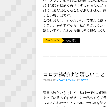
ハイタッチ、衝撃的な最終回はこの先も忘
品は他にも数多くありますしもちろんどれ
品にはまだ出会ったことがありません。雨
かしい思い出です。
このしおりは、もったいなくて未だに使う
くことが好きですから、私が喜ぶようたく
嬉しいです。これから先も使う機会はない
Filed Under
心の癒し
コロナ禍だけど嬉しいこと
Posted on
2022年1月28日
by
admin
読書の秋というけれど、私は一年中の四季
まっているのですがそこに当然の如くプラ
ススメされたライトノベル。全然本を読ま