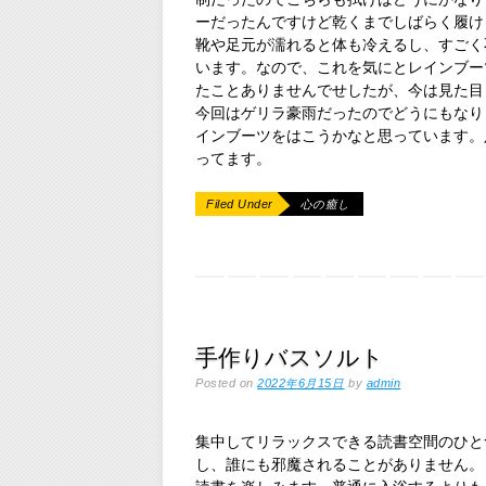
ーだったんですけど乾くまでしばらく履け
靴や足元が濡れると体も冷えるし、すごく
います。なので、これを気にとレインブー
たことありませんでせしたが、今は見た目
今回はゲリラ豪雨だったのでどうにもなり
インブーツをはこうかなと思っています。
ってます。
Filed Under
心の癒し
手作りバスソルト
Posted on
2022年6月15日
by
admin
集中してリラックスできる読書空間のひと
し、誰にも邪魔されることがありません。