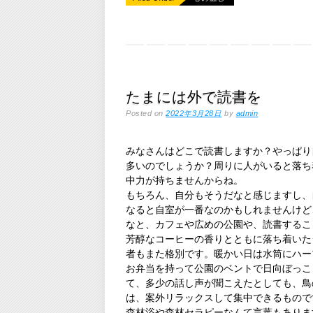
たまには外で読書を
Posted on
2022年3月28日
by
admin
みなさんはどこで読書しますか？やっぱり
多いのでしょうか？周りに人がいると落ち
中力が持ちませんからね。
もちろん、自分もそうだなと感じますし、
なると自室が一番なのかもしれませんけど
なと、カフェや広めの公園や、読書するこ
芳醇なコーヒーの香りとともに落ち着いた
者もまた格別です。暖かい日は水筒にハー
お弁当を持って公園のベントで日向ぼっこ
て、多少の話し声が聞こえたとしても、鳥
は、案外リラックスして集中できるもので
森林浴や森林セラピーなんて言葉もありま