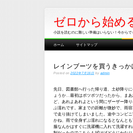
ゼロから始め
小説を読むのに難しい準備はいらない！今からで
Main menu
Skip
ホーム
サイトマップ
to
content
レインブーツを買うきっか
Posted on
2022年7月16日
by
admin
先日、図書館へ行った帰り道、土砂降りに
ょうか…最初はポツポツだったから、まあ
ど、あれよあれよという間にザーザー降り
ぶ濡れです。家までの距離が微妙で、雨宿
で走り抜けてしまいました。途中コンビニ
かね、雨で全身ずぶ濡れになるとなんとも
服なんかはすぐに洗濯機に入れて洗濯すれ
制だったのでこちらも拭けばどうにかなり