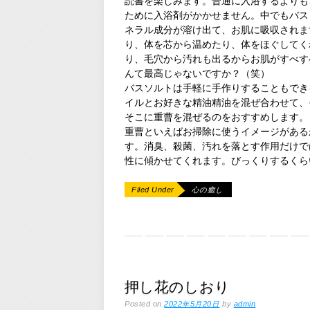
読書を楽しみます。普通に入浴するよりも
ために入浴剤がかかせません。中でもバス
ネラル成分が溶け出て、お肌に吸収されま
り、体を芯から温めたり、体をほぐしてく
り、毛穴から汚れも出るからお肌がすべす
んて最高じゃないですか？（笑）
バスソルトは手軽に手作りすることもでき
イルとお好きな精油精油を混ぜ合わせて、
そこに重曹を混ぜるのをおすすめします。
重曹といえばお掃除に使うイメージがある
す。消臭、殺菌、汚れを落とす作用だけで
性に傾かせてくれます。びっくりするくら
Filed Under
心の癒し
押し花のしおり
Posted on
2022年5月20日
by
admin