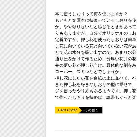
本に使うしおりって何を使いますか？
もともと文庫本に挟まっているしおりを使
か、やや頼りないなと感じるときがあって
りもありますが、自分でオリジナルのしお
定番ですが、押し花を使ったしおりは簡単
し花に向いている花と向いていない花があ
どで花の水分を吸い出すので、あまり水分
通り圧をかけて作るため、分厚い花弁の花
弁の薄い花が押し花向け。具体的な例をあ
ローバー、スミレなどでしょうか。
押し花にしたい花を台紙の上に並べて、ペ
きた押し花を好きなしおりの型に乗せて、
ジを使ったやり方もあるようです。押し花
で作ったしおりを挟めば、読書もぐっと楽
Filed Under
心の癒し