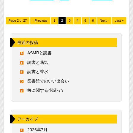
Page 2 of 27
‹ Previous
1
2
3
4
5
6
Next ›
Last »
最近の投稿
ASMRと読書
読書と眠気
読書と香水
図書館でのいい出会い
桜に関する小説って
アーカイブ
2026年7月