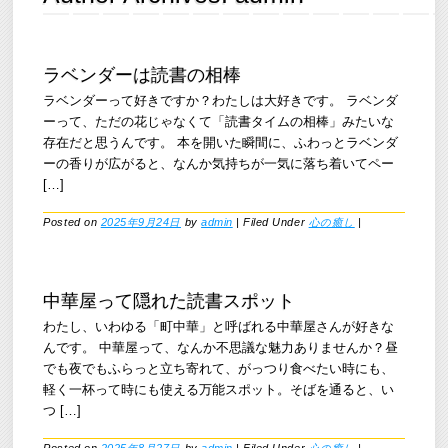
ラベンダーは読書の相棒
ラベンダーって好きですか？わたしは大好きです。 ラベンダ
ーって、ただの花じゃなくて「読書タイムの相棒」みたいな
存在だと思うんです。 本を開いた瞬間に、ふわっとラベンダ
ーの香りが広がると、なんか気持ちが一気に落ち着いてペー
[…]
Posted on
2025年9月24日
by
admin
|
Filed Under
心の癒し
|
中華屋って隠れた読書スポット
わたし、いわゆる「町中華」と呼ばれる中華屋さんが好きな
んです。 中華屋って、なんか不思議な魅力ありませんか？昼
でも夜でもふらっと立ち寄れて、がっつり食べたい時にも、
軽く一杯って時にも使える万能スポット。そばを通ると、い
つ […]