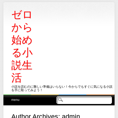
ゼロ
から
始め
る小
説生
活
小説を読むのに難しい準備はいらない！今からでもすぐに気になる小説
を手に取ってみよう！
Main menu
Skip
menu
to
content
Author Archives:
admin