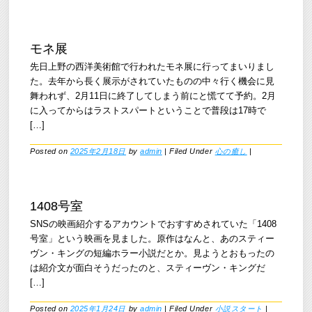
モネ展
先日上野の西洋美術館で行われたモネ展に行ってまいりまし
た。去年から長く展示がされていたものの中々行く機会に見
舞われず、2月11日に終了してしまう前にと慌てて予約。2月
に入ってからはラストスパートということで普段は17時で
[…]
Posted on
2025年2月18日
by
admin
|
Filed Under
心の癒し
|
1408号室
SNSの映画紹介するアカウントでおすすめされていた「1408
号室」という映画を見ました。原作はなんと、あのスティー
ヴン・キングの短編ホラー小説だとか。見ようとおもったの
は紹介文が面白そうだったのと、スティーヴン・キングだ
[…]
Posted on
2025年1月24日
by
admin
|
Filed Under
小説スタート
|