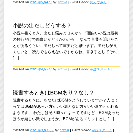
Posted on
2025年5月4日
by
admin
|
Filed Under
読んでみた
|
小説の出だしどうする？
小説を書くとき、出だし悩みませんか？ 「面白い小説は最初
の数行だけで面白いかどうかわかる」 なんて言葉も聞いたこ
とがあるくらい、出だしって重要だと思います。出だしが良
くないと、読んでもらえないですからね。書き手としてそれ
[…]
Posted on
2025年4月9日
by
admin
|
Filed Under
小説スタート
|
読書するときはBGMあり？なし？
読書するときに、あなたはBGMをどうしていますか？人によ
ってはBGMがあった方がいい派とない方がいい派でわかれる
ようです。 わたしはその時々によってですけど、BGMあった
ほうが嬉しい派でしょうか。BGMがあるメリットとし […]
Posted on
2025年3月15日
by
admin
|
Filed Under
小説スタート
|