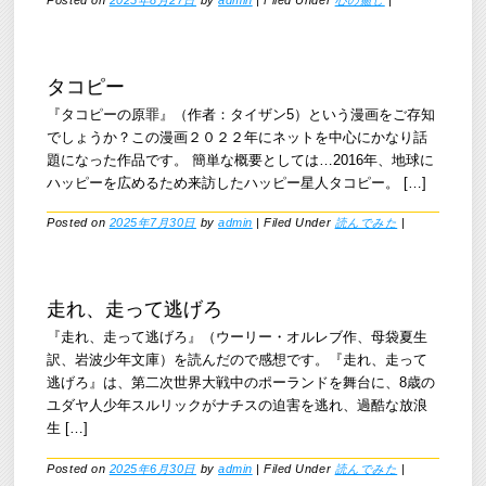
Posted on
2025年8月27日
by
admin
|
Filed Under
心の癒し
|
タコピー
『タコピーの原罪』（作者：タイザン5）という漫画をご存知
でしょうか？この漫画２０２２年にネットを中心にかなり話
題になった作品です。 簡単な概要としては…2016年、地球に
ハッピーを広めるため来訪したハッピー星人タコピー。 […]
Posted on
2025年7月30日
by
admin
|
Filed Under
読んでみた
|
走れ、走って逃げろ
『走れ、走って逃げろ』（ウーリー・オルレブ作、母袋夏生
訳、岩波少年文庫）を読んだので感想です。『走れ、走って
逃げろ』は、第二次世界大戦中のポーランドを舞台に、8歳の
ユダヤ人少年スルリックがナチスの迫害を逃れ、過酷な放浪
生 […]
Posted on
2025年6月30日
by
admin
|
Filed Under
読んでみた
|