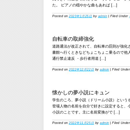
た。 ピアノの穏やかな曲もあれば […]
Posted on
2023年1月25日
by
admin
|
Filed Under
自転車の取締強化
道路通法が改正されて、自転車の罰則が強化
書館へ行くときなどちょこちょこ乗るので他人
通行禁止違反 ・歩行者用道 […]
Posted on
2022年12月22日
by
admin
|
Filed Unde
懐かしの夢小説にキュン
学生のころ、夢小説（ドリーム小説）という
登場人物の名前を自分で好きに設定すると、
小説のことです。主に名前変換がで […]
Posted on
2022年11月25日
by
admin
|
Filed Unde