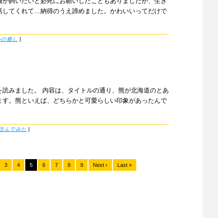
猫が飼いたいと必死にお願いしたこともありましたが、生き
話してくれて…納得のうえ諦めました。かわいいってだけで
心の癒し
|
を読みました。 内容は、タイトルの通り、熊が北海道のとあ
ます。熊といえば、どちらかと可愛らしい印象があったんで
読んでみた
|
3
4
5
6
7
8
9
Next ›
Last »