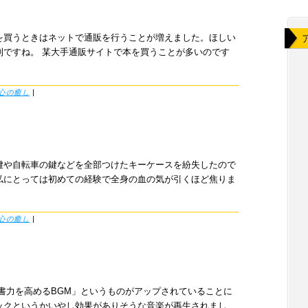
を買うときはネットで通販を行うことが増えました。ほしい
利ですね。 某大手通販サイトで本を買うことが多いのです
心の癒し
|
鍵や自転車の鍵などを全部つけたキーケースを紛失したので
私にとっては初めての経験で全身の血の気が引くほど焦りま
心の癒し
|
書力を高めるBGM」というものがアップされていることに
ックというかいやし効果がありそうな音楽が再生されまし