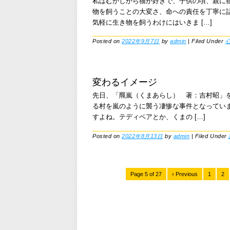
私はむかしから猫が好きで、子供の頃、親に
物を飼うことの大変さ、命への責任を丁寧に
気軽に生き物を飼うわけにはいきま […]
Posted on
2022年9月7日
by
admin
|
Filed Under
変わるイメージ
先日、「羆嵐（くまあらし） 著：吉村昭」
る村を嵐のように襲う凄惨な事件となってい
すよね。テディベアとか、くまの […]
Posted on
2022年8月13日
by
admin
|
Filed Under
Page 5 of 27
‹ Previous
1
2