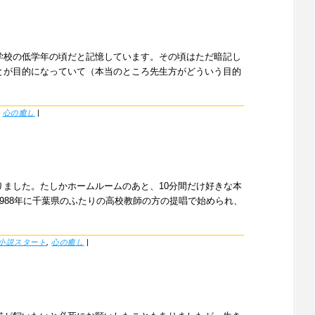
学校の低学年の頃だと記憶しています。その頃はただ暗記し
とが目的になっていて（本当のところ先生方がどういう目的
r
心の癒し
|
ました。たしかホームルームのあと、10分間だけ好きな本
988年に千葉県のふたりの高校教師の方の提唱で始められ、
小説スタート
,
心の癒し
|