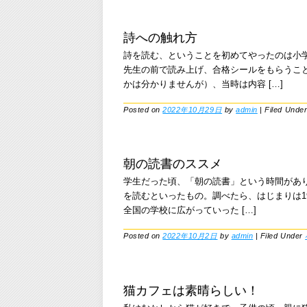
詩への触れ方
詩を読む、ということを初めてやったのは小
先生の前で読み上げ、合格シールをもらうこ
かは分かりませんが）、当時は内容 […]
Posted on
2022年10月29日
by
admin
|
Filed Unde
朝の読書のススメ
学生だった頃、「朝の読書」という時間があり
を読むといったもの。調べたら、はじまりは1
全国の学校に広がっていった […]
Posted on
2022年10月2日
by
admin
|
Filed Under
猫カフェは素晴らしい！