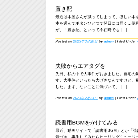
置き配
最近は本屋さんが減ってしまって、ほしい本
本を選んでボタンひとつで翌日には届く…便
が、「置き配」といって不在時でも […]
Posted on
2023年3月20日
by
admin
|
Filed Under
失敗からエアタグを
先日、私の中で大事件がおきました。自宅の
す。大事件といったら大げさなんですけど、
した。まず、ないことに気づいて、 […]
Posted on
2023年2月23日
by
admin
|
Filed Under
読書用BGMをかけてみる
最近、動画サイトで「読書用BGM」とか「読
気づき、再生してみたらヒーリングミュージ