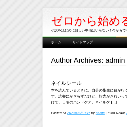
ゼロから始め
小説を読むのに難しい準備はいらない！今からで
Main menu
Skip
ホーム
サイトマップ
to
content
Author Archives:
admin
ネイルシール
本を読んでいるときに、自分の指先に目が行
す。読書にかぎらずだけど、指先がきれいっ
けで、日頃のハンドケア、ネイルケ […]
Posted on
2023年4月14日
by
admin
|
Filed Under