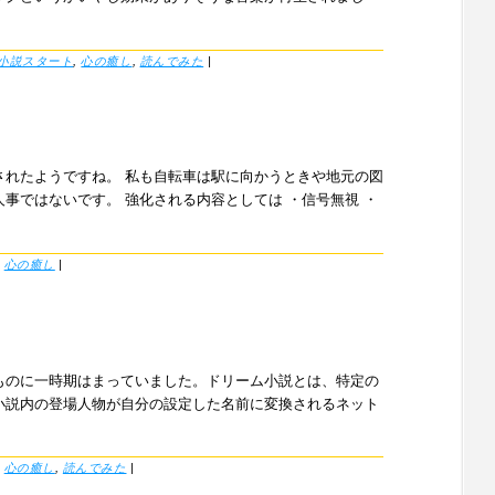
小説スタート
,
心の癒し
,
読んでみた
|
されたようですね。 私も自転車は駅に向かうときや地元の図
事ではないです。 強化される内容としては ・信号無視 ・
r
心の癒し
|
ものに一時期はまっていました。ドリーム小説とは、特定の
小説内の登場人物が自分の設定した名前に変換されるネット
r
心の癒し
,
読んでみた
|