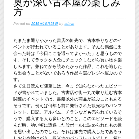
奥が深い古本屋の楽しみ
方
Posted on
2019年10月23日
by
admin
たまたま通りかかった書店の軒先で、古本祭りなどのイ
ベントが行われていることがあります。そんな偶然に出
会った時は「今日ここを通ってよかった」と思うもので
す。そしてラックを入念にチェックしながら買い物を楽
しみます。兼ねてから読みたかった作品、これを逃した
ら出会うことがないであろう作品を選びレジへ運ぶので
す。
さて先日読んだ随筆には、今まで知らなかったエピソー
ドが書かれていました。古書店や街一丸で取り組む古本
関連のイベントでは、書籍以外の商品が並ぶこともある
そうです。例えば何年も前に発行された観光地のパンフ
レット、日記、アルバム、チラシなども売られているそ
うで、購入する人も多いとのこと。このエピソードを読
んだ時、幼い頃に遭遇した段ボールに詰められたもの達
を思い出したのでした。それは旅先で購入したであろう
しおりや絵はがき、観光地のパンフレットでした。箱に