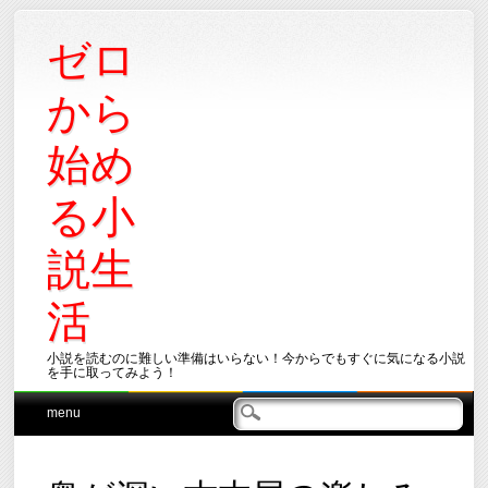
ゼロ
から
始め
る小
説生
活
小説を読むのに難しい準備はいらない！今からでもすぐに気になる小説
を手に取ってみよう！
Main menu
Skip
menu
to
content