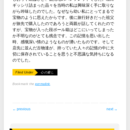
ギッシリ詰まった品々を当時の私は興味深く手に取りな
がら吟味したのでした。なぜなら幼い私にとってまるで
宝物のように思えたからです。後に旅行好きだった祖父
が旅先で購入したのであろうと両親が話してくれたので
すが、宝物が入った段ボール箱はどこにいってしまった
か不明なのがとても残念です。この記憶を思い出した
時、感慨深い情のようなものが湧いたものです。そして
店先に並んだ古物達が、持っていた人々の記憶の中に大
切に保存されていることを思うと不思議な気持ちになる
のでした。
Filed Under
心の癒し
Bookmark the
permalink
.
post navigation
←
previous
next
→