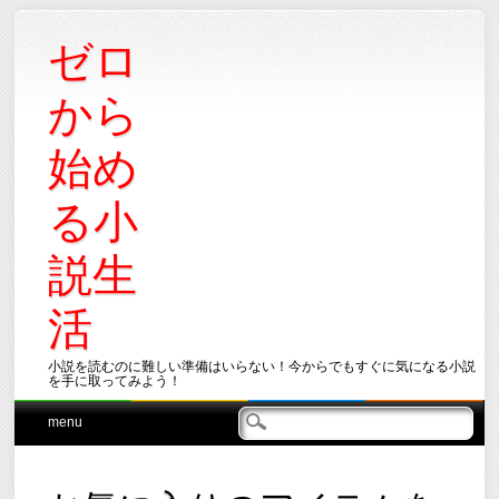
ゼロ
から
始め
る小
説生
活
小説を読むのに難しい準備はいらない！今からでもすぐに気になる小説
を手に取ってみよう！
Main menu
Skip
menu
to
content