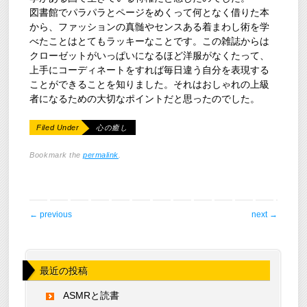
図書館でパラパラとページをめくって何となく借りた本
から、ファッションの真髄やセンスある着まわし術を学
べたことはとてもラッキーなことです。この雑誌からは
クローゼットがいっぱいになるほど洋服がなくたって、
上手にコーディネートをすれば毎日違う自分を表現する
ことができることを知りました。それはおしゃれの上級
者になるための大切なポイントだと思ったのでした。
Filed Under
心の癒し
Bookmark the
permalink
.
post navigation
←
previous
next
→
最近の投稿
ASMRと読書