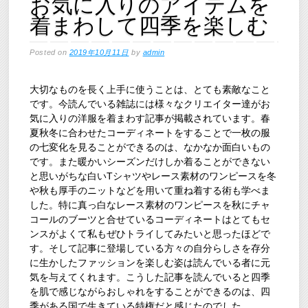
お気に入りのアイテムを
着まわして四季を楽しむ
Posted on
2019年10月11日
by
admin
大切なものを長く上手に使うことは、とても素敵なこと
です。今読んでいる雑誌には様々なクリエイター達がお
気に入りの洋服を着まわす記事が掲載されています。春
夏秋冬に合わせたコーディネートをすることで一枚の服
の七変化を見ることができるのは、なかなか面白いもの
です。また暖かいシーズンだけしか着ることができない
と思いがちな白いTシャツやレース素材のワンピースを冬
や秋も厚手のニットなどを用いて重ね着する術も学べま
した。特に真っ白なレース素材のワンピースを秋にチャ
コールのブーツと合せているコーディネートはとてもセ
ンスがよくて私もぜひトライしてみたいと思ったほどで
す。そして記事に登場している方々の自分らしさを存分
に生かしたファッションを楽しむ姿は読んでいる者に元
気を与えてくれます。こうした記事を読んでいると四季
を肌で感じながらおしゃれをすることができるのは、四
季がある国で生きている特権だと感じたのでした。