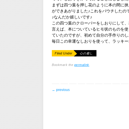
まずは四つ葉を押し花のように本の間に挟
ができあがりました♪これをパウチしたの
♪なんだか嬉しいです♪
この四つ葉のクローバーをしおりにして、
言えば、本についているヒモ状のものを使
ていたのですが、初めて自分の手作りのし
毎日この幸運なしおりを使って、ラッキー
Filed Under
心の癒し
Bookmark the
permalink
.
post navigation
←
previous