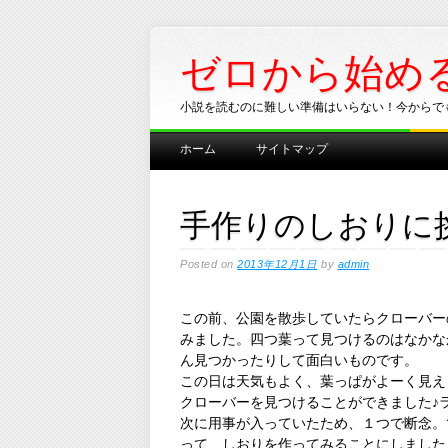
ゼロから始め
小説を読むのに難しい準備はいらない！今からで
Main menu
Skip
ホーム
サイトマップ
to
content
手作りのしおりに
Posted on
2013年12月1日
by
admin
この前、公園を散歩していたらクローバー
みました。四つ葉って見つけるのはなかな
ん見つかったりして面白いものです。
この日は天気もよく、葉っぱがよーく見え
クローバーを見つけることができました♪
次に用事が入っていたため、１つで断念。
って、しおりを作ってみることにしました