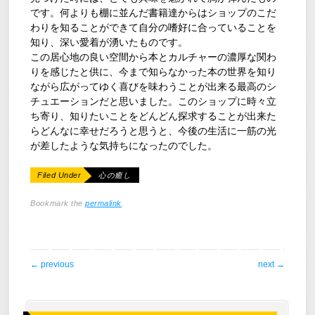
です。何よりも棚に並んだ書籍達からはショップのこだ
わりを知ることができて自分の嗜好に合っていることを
知り、深い愛着が湧いたものです。
この居心地の良い空間から本とカルチャーの濃厚な関わ
りを感じたと供に、今まで知らなかった本の世界を知り
ながら広がってゆく喜びを味わうことが出来る最高のシ
チュエーションだと思いました。このショップに時々立
ち寄り、知りたいことをどんどん探求することが出来た
らどんなに幸せだろうと思うと、今後の生活に一筋の光
が差したような気持ちになったのでした。
Filed Under
心の癒し
Bookmark the
permalink
.
post navigation
←
previous
next
→