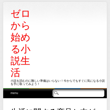
ゼロ
から
始め
る小
説生
活
小説を読むのに難しい準備はいらない！今からでもすぐに気になる小説
を手に取ってみよう！
Main menu
Skip
menu
to
content