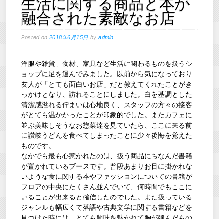
生活に関する商品と本が
融合された素敵なお店
Posted on
2018年6月15日
by
admin
洋服や雑貨、食材、家具など生活に関わるものを扱うシ
ョップに足を運んでみました。以前から気になっており
友人が「とても面白いお店」だと教えてくれたことがき
っかけとなり、訪れることにしました。白を基調とした
清潔感溢れる佇まいは心地良く、スタッフの方々の接客
がとても温かかったことが印象的でした。またカフェに
並ぶ美味しそうなお惣菜達を見ていたら、ここに来る前
に讃岐うどんを食べてしまったことに少々後悔を覚えた
ものです。
なかでも最も心惹かれたのは、扱う商品にちなんだ書籍
が置かれているブースです。普段あまりお目に掛かれな
いような食に関する本やファッションについての書籍が
フロアの中央にたくさん並んでいて、何時間でもここに
いることが出来ると確信したのでした。また扱っている
ジャンルも幅広くて落語や古典文学に関する書籍などを
見つけた時には、とても興味を魅かれて胸が弾んだもの