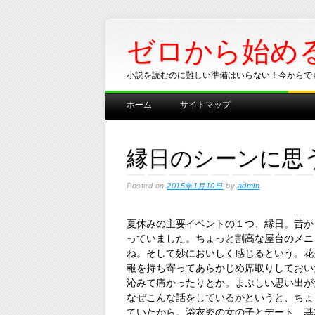
ゼロから始め
小説を読むのに難しい準備はいらない！今からで
Main menu
Skip
ホーム
サイトマップ
to
content
縁日のシーンに思
Posted on
2015年1月10日
by
admin
夏休みの主要イベントの１つ、縁日。昔か
っていました。ちょっと割高な屋台のメニ
ね。そして妙においしく感じるという。花
報を持ち寄ってあらかじめ席取りしておい
沁みて痛かったりとか。まぶしい思い出が
なぜこんな話をしているかというと、ちょ
ていたから。浴衣姿の女の子とデート、基