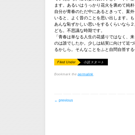
ます。あるいはうっかり花火を褒めて純朴
自分が青春のただ中にあるときって、案外
いると、よく昔のことを思い出します。も
あんな恥ずかしい思いをするくらいなら２
ども。不思議な時期です。
「青春は単なる人生の花盛りではなく、来
のは誰でしたか。少しは結実に向けて近づ
るかしら。そんなことをふと自問自答する
Filed Under
小説スタート
Bookmark the
permalink
.
post navigation
←
previous