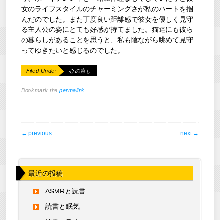
女のライフスタイルのチャーミングさが私のハートを掴
んだのでした。また丁度良い距離感で彼女を優しく見守
る主人公の姿にとても好感が持てました。猫達にも彼ら
の暮らしがあることを思うと、私も陰ながら眺めて見守
ってゆきたいと感じるのでした。
Filed Under
心の癒し
Bookmark the
permalink
.
post navigation
←
previous
next
→
最近の投稿
ASMRと読書
読書と眠気