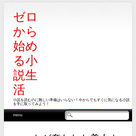
ゼロ
から
始め
る小
説生
活
小説を読むのに難しい準備はいらない！今からでもすぐに気になる小説
を手に取ってみよう！
Main menu
Skip
menu
to
content