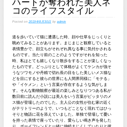
ハートが奪われた美人ネ
コのライフスタイル
Posted on
2019年8月30日
by
admin
道を歩いていて猫に遭遇した時、顔や仕草をじっくりと
眺めてみることがあります。まじまじと観察していると
表情豊かで、顔立ちがそれぞれ異なる事に気付かされる
ものです。当たり前のことのようですがそれを知った
時、私はとても嬉しくなり散歩をすることが楽しくなっ
たものです。どっぷりとして体格がよくてケンカが強そ
うなツワモノや丹精で切れ長の目をした美しいメス猫な
どを目にすると彼らの世界にも人間界同様に「モテる」
や「イケメン」という言葉が存在するような気がしま
す。そんな動物観察が最近の楽しみとなりつつある私が
数日前に読んだ小説には美人をいう言葉がピッタリのメ
ス猫が登場したのでした。主人公の女性が住む家の近く
がテリトリーのようで、いつもどことなく現れてはひっ
そりと物語に花を添えていました。単独で登場して憂い
を持った表情で座っていたり、愛らしい鳴き声を発した
り、ボーイフレンドと一緒に仲睦まじくしていたりと彼