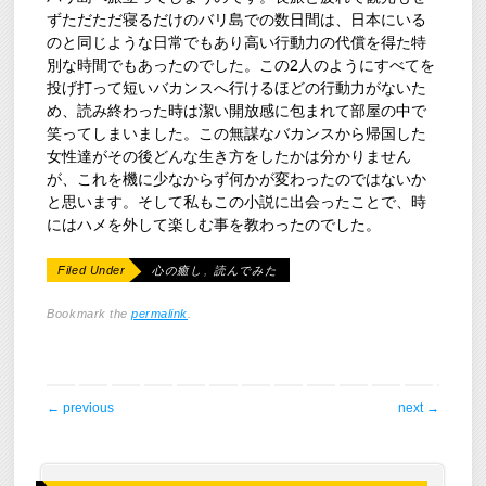
ずただただ寝るだけのバリ島での数日間は、日本にいる
のと同じような日常でもあり高い行動力の代償を得た特
別な時間でもあったのでした。この2人のようにすべてを
投げ打って短いバカンスへ行けるほどの行動力がないた
め、読み終わった時は潔い開放感に包まれて部屋の中で
笑ってしまいました。この無謀なバカンスから帰国した
女性達がその後どんな生き方をしたかは分かりません
が、これを機に少なからず何かが変わったのではないか
と思います。そして私もこの小説に出会ったことで、時
にはハメを外して楽しむ事を教わったのでした。
Filed Under
心の癒し
,
読んでみた
Bookmark the
permalink
.
post navigation
←
previous
next
→