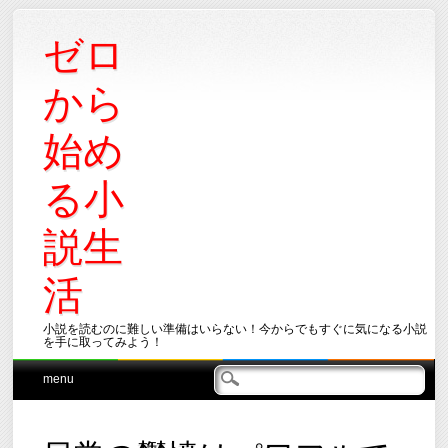
ゼロ
から
始め
る小
説生
活
小説を読むのに難しい準備はいらない！今からでもすぐに気になる小説
を手に取ってみよう！
Main menu
Skip
menu
to
content