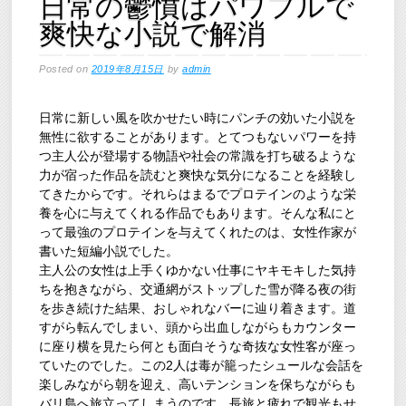
日常の鬱憤はパワフルで
爽快な小説で解消
Posted on
2019年8月15日
by
admin
日常に新しい風を吹かせたい時にパンチの効いた小説を
無性に欲することがあります。とてつもないパワーを持
つ主人公が登場する物語や社会の常識を打ち破るような
力が宿った作品を読むと爽快な気分になることを経験し
てきたからです。それらはまるでプロテインのような栄
養を心に与えてくれる作品でもあります。そんな私にと
って最強のプロテインを与えてくれたのは、女性作家が
書いた短編小説でした。
主人公の女性は上手くゆかない仕事にヤキモキした気持
ちを抱きながら、交通網がストップした雪が降る夜の街
を歩き続けた結果、おしゃれなバーに辿り着きます。道
すがら転んでしまい、頭から出血しながらもカウンター
に座り横を見たら何とも面白そうな奇抜な女性客が座っ
ていたのでした。この2人は毒が籠ったシュールな会話を
楽しみながら朝を迎え、高いテンションを保ちながらも
バリ島へ旅立ってしまうのです。長旅と疲れで観光もせ