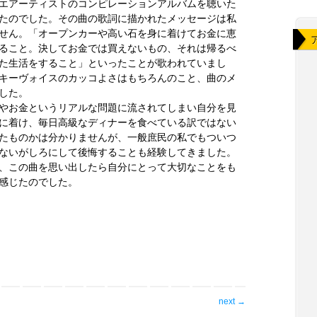
エアーティストのコンピレーションアルバムを聴いた
たのでした。その曲の歌詞に描かれたメッセージは私
せん。「オープンカーや高い石を身に着けてお金に恵
ること。決してお金では買えないもの、それは帰るべ
た生活をすること」といったことが歌われていまし
キーヴォイスのカッコよさはもちろんのこと、曲のメ
した。
やお金というリアルな問題に流されてしまい自分を見
に着け、毎日高級なディナーを食べている訳ではない
たものかは分かりませんが、一般庶民の私でもついつ
ないがしろにして後悔することも経験してきました。
、この曲を思い出したら自分にとって大切なことをも
感じたのでした。
next
→