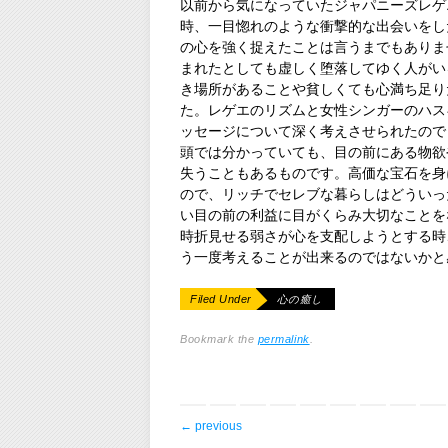
以前から気になっていたジャパニーズレゲ
時、一目惚れのような衝撃的な出会いをし
の心を強く捉えたことは言うまでもありま
まれたとしても虚しく堕落してゆく人がい
き場所があることや貧しくても心満ち足り
た。レゲエのリズムと女性シンガーのハス
ッセージについて深く考えさせられたので
頭では分かっていても、目の前にある物欲
失うこともあるものです。高価な宝石を身
ので、リッチでセレブな暮らしはどういっ
い目の前の利益に目がくらみ大切なことを
時折見せる弱さが心を支配しようとする時
う一度考えることが出来るのではないかと
Filed Under
心の癒し
Bookmark the
permalink
.
post navigation
←
previous