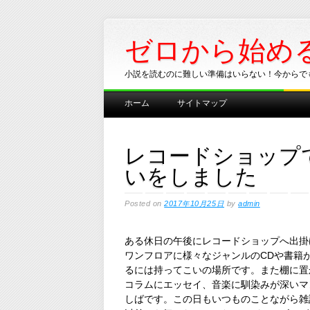
ゼロから始め
小説を読むのに難しい準備はいらない！今からで
Main menu
Skip
ホーム
サイトマップ
to
content
レコードショップ
いをしました
Posted on
2017年10月25日
by
admin
ある休日の午後にレコードショップへ出掛
ワンフロアに様々なジャンルのCDや書籍
るには持ってこいの場所です。また棚に置
コラムにエッセイ、音楽に馴染みが深いマ
しばです。この日もいつものことながら雑