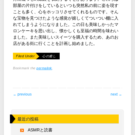
部屋の片付けをしているといつも突然私の前に姿を現す
ことも多く、心をホッコリさせてくれるものです。そん
な宝物を見つけたような感覚が嬉しくてついつい棚に入
れてしまうようになりました。この日も美味しかったマ
ロンケーキを思い出し、懐かしくも至福の時間を味わい
ました。また美味しいスイーツを購入するため、あのお
店がある街に行くことを計画し始めました。
Filed Under
心の癒し
Bookmark the
permalink
.
post navigation
←
previous
next
→
最近の投稿
ASMRと読書