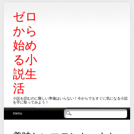
ゼロ
から
始め
る小
説生
活
小説を読むのに難しい準備はいらない！今からでもすぐに気になる小説
を手に取ってみよう！
Main menu
Skip
menu
to
content