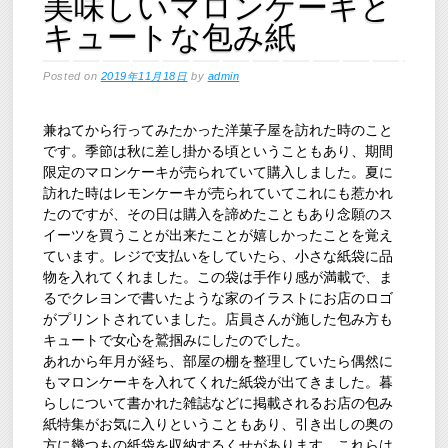
美味しいマロンケーキと
キュートな包み紙
Posted on
2019年11月18日
by
admin
兼ねてから行ってみたかった洋菓子屋を訪れた時のこと
です。季節は秋に差し掛かる頃ということもあり、期間
限定のマロンケーキが売られていて購入しました。夏に
訪れた時はレモンケーキが売られていてこれにも惹かれ
たのですが、その日は購入を諦めたこともあり念願のス
イーツを買うことが出来たことが嬉しかったことを覚え
ています。レジで支払いをしていたら、小さな紙袋に品
物を入れてくれました。この袋は手作り感が満載で、ま
るでクレヨンで書いたような家のイラストにお店のロゴ
がプリントされていました。店員さんが施した包み方も
キュートで女心を鷲掴みにしたのでした。
あれから年月が経ち、部屋の棚を整理していたら偶然に
もマロンケーキを入れてくれた紙袋が出てきました。暮
らしについて書かれた雑誌などに掲載されるお店の包み
紙特集がお気に入りということもあり、引き出しの奥の
方に幾つもの紙袋を収納するくせがあります。これらは