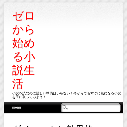
ゼロ
から
始め
る小
説生
活
小説を読むのに難しい準備はいらない！今からでもすぐに気になる小説
を手に取ってみよう！
Main menu
Skip
menu
to
content