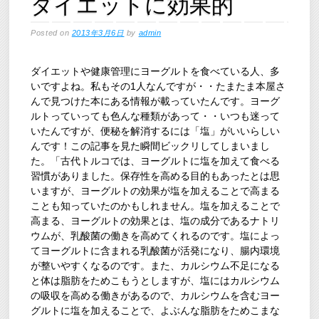
ダイエットに効果的
Posted on
2013年3月6日
by
admin
ダイエットや健康管理にヨーグルトを食べている人、多
いですよね。私もその1人なんですが・・たまたま本屋さ
んで見つけた本にある情報が載っていたんです。ヨーグ
ルトっていっても色んな種類があって・・いつも迷って
いたんですが、便秘を解消するには「塩」がいいらしい
んです！この記事を見た瞬間ビックリしてしまいまし
た。「古代トルコでは、ヨーグルトに塩を加えて食べる
習慣がありました。保存性を高める目的もあったとは思
いますが、ヨーグルトの効果が塩を加えることで高まる
ことも知っていたのかもしれません。塩を加えることで
高まる、ヨーグルトの効果とは、塩の成分であるナトリ
ウムが、乳酸菌の働きを高めてくれるのです。塩によっ
てヨーグルトに含まれる乳酸菌が活発になり、腸内環境
が整いやすくなるのです。また、カルシウム不足になる
と体は脂肪をためこもうとしますが、塩にはカルシウム
の吸収を高める働きがあるので、カルシウムを含むヨー
グルトに塩を加えることで、よぶんな脂肪をためこまな