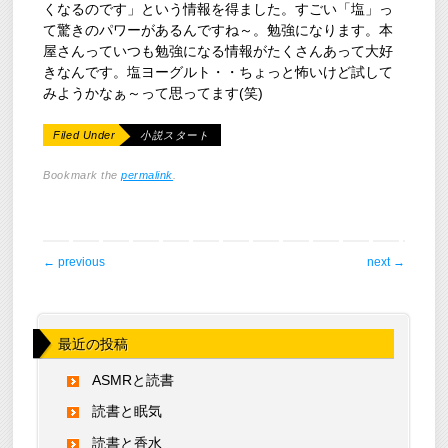
くなるのです」という情報を得ました。すごい「塩」っ
て驚きのパワーがあるんですね～。勉強になります。本
屋さんっていつも勉強になる情報がたくさんあって大好
きなんです。塩ヨーグルト・・ちょっと怖いけど試して
みようかなぁ～って思ってます(笑)
Filed Under
小説スタート
Bookmark the
permalink
.
post navigation
←
previous
next
→
最近の投稿
ASMRと読書
読書と眠気
読書と香水