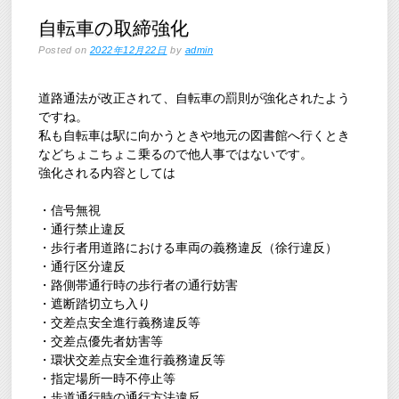
自転車の取締強化
Posted on
2022年12月22日
by
admin
道路通法が改正されて、自転車の罰則が強化されたよう
ですね。
私も自転車は駅に向かうときや地元の図書館へ行くとき
などちょこちょこ乗るので他人事ではないです。
強化される内容としては
・信号無視
・通行禁止違反
・歩行者用道路における車両の義務違反（徐行違反）
・通行区分違反
・路側帯通行時の歩行者の通行妨害
・遮断踏切立ち入り
・交差点安全進行義務違反等
・交差点優先者妨害等
・環状交差点安全進行義務違反等
・指定場所一時不停止等
・歩道通行時の通行方法違反