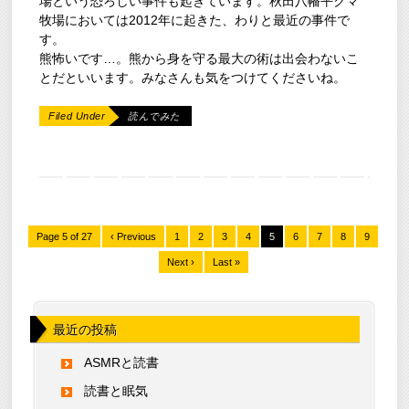
場という恐ろしい事件も起きています。秋田八幡平クマ
牧場においては2012年に起きた、わりと最近の事件で
す。
熊怖いです…。熊から身を守る最大の術は出会わないこ
とだといいます。みなさんも気をつけてくださいね。
Filed Under
読んでみた
Page 5 of 27
‹ Previous
1
2
3
4
5
6
7
8
9
Next ›
Last »
最近の投稿
ASMRと読書
読書と眠気