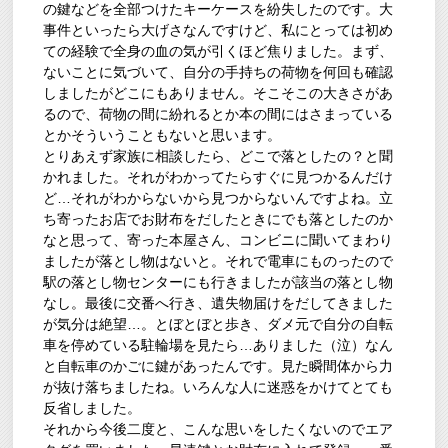
の鍵などを全部つけたキーケースを紛失したのです。大
事件といったら大げさなんですけど、私にとっては初め
ての経験で全身の血の気が引くほど焦りました。まず、
ないことに気づいて、自分の手持ちの荷物を何回も確認
しましたがどこにもありません。そこそこの大きさがあ
るので、荷物の間に紛れるとか本の間にはさまっている
とかそういうこともないと思います。
とりあえず家族に相談したら、どこで落としたの？と聞
かれました。それがわかってたらすぐに見つかるんだけ
ど…それがわからないから見つからないんですよね。立
ち寄ったお店でお財布をだしたときにでも落としたのか
なと思って、寄った本屋さん、コンビニに聞いてまわり
ましたが落とし物はないと。それで電車にものったので
駅の落とし物センターにも行きましたが該当の落とし物
なし。最後に交番へ行き、遺失物届けをだしてきました
が気分は絶望…。とぼとぼと歩き、ダメ元で自分の自転
車を停めている駐輪場を見たら…ありました（泣）なん
と自転車のかごに鍵があったんです。見た瞬間体から力
が抜け落ちましたね。いろんな人に迷惑をかけてとても
反省しました。
それから今後二度と、こんな思いをしたくないのでエア