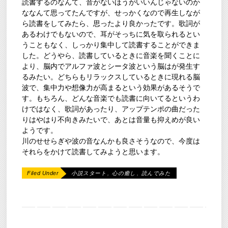
読書するのなんて、音がないほうがいいんじゃないのか
ななんて思ってたんですが、せっかくなので再生しなが
ら読書をしてみたら、思ったより良かったです。歌詞が
あるわけでもないので、耳がそっちに気を取られるとい
うこともなく、しっかり集中して読書することができま
した。どうやら、読書しているときに音楽を聞くことに
より、脳内でアルファ波とシータ波という脳はが発生す
るみたい。どちらもリラックスしているときに現れる脳
波で、集中力や想像力が高まるという効果があるそうで
す。もちろん、どんな音楽でも読書に向いてるというわ
けではなく、歌詞があったり、アップテンポの曲だった
りはやはり不向きみたいで、あとは音量も抑えめが良い
ようです。
川のせせらぎや波の音なんかも良さそうなので、今度は
それらをかけて読書してみようと思います。
Filed Under
小説スタート
,
心の癒し
,
読んでみた