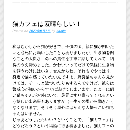
猫カフェは素晴らしい！
Posted on
2022年9月7日
by
admin
私はむかしから猫が好きで、子供の頃、親に猫が飼いた
いと必死にお願いしたこともありましたが、生き物を飼
うことの大変さ、命への責任を丁寧に話してくれて…納
得のうえ諦めました。かわいいってだけで気軽に生き物
を飼うわけにはいきませんからね。それもでやっぱり、
身近で猫を感じていたいんですよ。野良猫ちゃんを見か
けては、そーっと近づいたりもするんですけど、彼らは
警戒心が強いからすぐに逃げてしまいます。たまーに飼
い猫ちゃんがお外にいて、足元にすり寄ってくれるとい
う嬉しい出来事もありますが（一生その場から動きたく
なくなります）そうそう屋外にはそんな人懐っこい猫ち
ゃんはいません。
じゃあどうしたらいい？ということで、「猫カフェ」は
どうだろう？という結論に行き着きました。猫カフェの