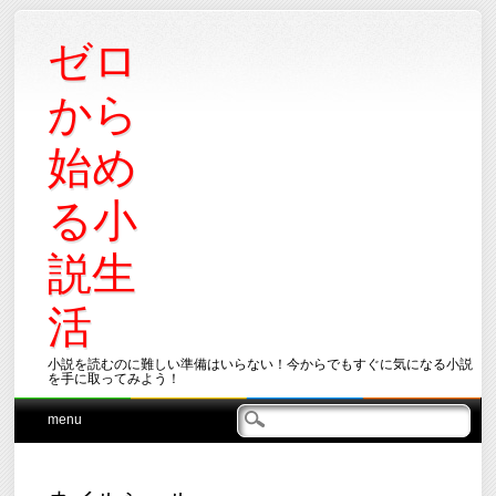
ゼロ
から
始め
る小
説生
活
小説を読むのに難しい準備はいらない！今からでもすぐに気になる小説
を手に取ってみよう！
Main menu
Skip
menu
to
content