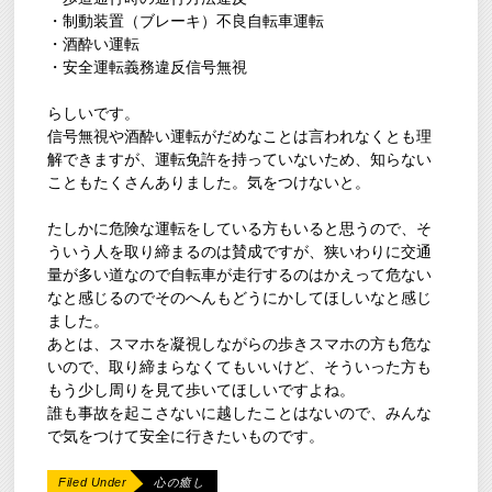
・制動装置（ブレーキ）不良自転車運転
・酒酔い運転
・安全運転義務違反信号無視
らしいです。
信号無視や酒酔い運転がだめなことは言われなくとも理
解できますが、運転免許を持っていないため、知らない
こともたくさんありました。気をつけないと。
たしかに危険な運転をしている方もいると思うので、そ
ういう人を取り締まるのは賛成ですが、狭いわりに交通
量が多い道なので自転車が走行するのはかえって危ない
なと感じるのでそのへんもどうにかしてほしいなと感じ
ました。
あとは、スマホを凝視しながらの歩きスマホの方も危な
いので、取り締まらなくてもいいけど、そういった方も
もう少し周りを見て歩いてほしいですよね。
誰も事故を起こさないに越したことはないので、みんな
で気をつけて安全に行きたいものです。
Filed Under
心の癒し