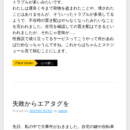
トラブルが多いみたいです。
わたしは運良く今まで荷物を盗まれたことや、壊された
ことはありませんが、そういったトラブルが多発してる
ようで、不在時の置き配はやらなくなったみたいなこと
を言われました。在宅を確認しての置き配はできるとい
われましたが、それじゃ意味が…。
性善説で成り立ってるサービスってこうやって何かあれ
ばだめなっちゃうんですね。これからはちゃんとスケジ
ュール見て頼むことにします。
Filed Under
心の癒し
失敗からエアタグを
Posted on
2023年2月23日
by
admin
先日、私の中で大事件がおきました。自宅の鍵や自転車