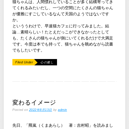
猫ちゃんは、人間慣れしていることが多く結構寄ってき
てくれるみたいだし、一つの空間にたくさんの猫ちゃん
が優雅にすごしているなんて天国のようではないです
か。
といううわけで、早速猫カフェに行ってみました。結
論…素晴らしい！たとえだっこができなかったとして
も、たくさんの猫ちゃんが側にいてくれるだけで大満足
です。今度は本でも持って、猫ちゃんを眺めながら読書
でもしたいです。
Filed Under
心の癒し
変わるイメージ
Posted on
2022年8月13日
by
admin
先日、「羆嵐（くまあらし） 著：吉村昭」を読みまし