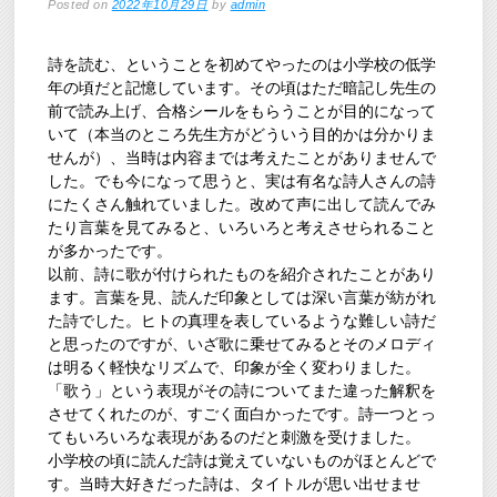
Posted on
2022年10月29日
by
admin
詩を読む、ということを初めてやったのは小学校の低学
年の頃だと記憶しています。その頃はただ暗記し先生の
前で読み上げ、合格シールをもらうことが目的になって
いて（本当のところ先生方がどういう目的かは分かりま
せんが）、当時は内容までは考えたことがありませんで
した。でも今になって思うと、実は有名な詩人さんの詩
にたくさん触れていました。改めて声に出して読んでみ
たり言葉を見てみると、いろいろと考えさせられること
が多かったです。
以前、詩に歌が付けられたものを紹介されたことがあり
ます。言葉を見、読んだ印象としては深い言葉が紡がれ
た詩でした。ヒトの真理を表しているような難しい詩だ
と思ったのですが、いざ歌に乗せてみるとそのメロディ
は明るく軽快なリズムで、印象が全く変わりました。
「歌う」という表現がその詩についてまた違った解釈を
させてくれたのが、すごく面白かったです。詩一つとっ
てもいろいろな表現があるのだと刺激を受けました。
小学校の頃に読んだ詩は覚えていないものがほとんどで
す。当時大好きだった詩は、タイトルが思い出せませ