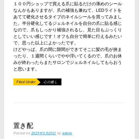
１００円ショップで買える爪に貼るだけの薄めのシール
なんかもありますが、爪の補強も兼ねて、LEDライトを
あてて硬化させるタイプのネイルシールを買ってみまし
た。半分硬化してるジェルネイルを自分の爪に貼る感じ
なので、爪もしっかり補強されるし、見た目もぷっくり
としていい感じです！オフも自分で簡単に行えるみたい
で、思った以上によかったです。
けどやっぱ、爪の間に隙間ができてそこに髪の毛が挟ま
ったり、１週間くらいでやや浮いてくるので、爪のお休
みが終わったらまたサロンでジェルネイルしてもらおう
と思います。
Filed Under
心の癒し
置き配
Posted on
2023年3月20日
by
admin