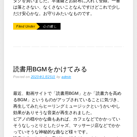
タグを買いました。早速鍵とお財布に入れて登録。一番
は落とさない、なくさないことなんですけどこれで少し
だけ安心かな。お守りみたいなものです。
Filed Under
心の癒し
読書用BGMをかけてみる
Posted on
2023年1月25日
by
admin
最近、動画サイトで「読書用BGM」とか「読書力を高め
るBGM」というものがアップされていることに気づき、
再生してみたらヒーリングミュージックというかいやし
効果がありそうな音楽が再生されました。
ピアノの穏やかな曲もあれば、カフェなどでかかってい
そうなしっとりとしたジャズ、マッサージ店などでかか
っていそうな神秘的な曲など様々です。