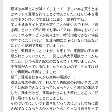
最近は本屋さんが減ってしまって、ほしい本を買うとき
はネットで通販を行うことが増えました。ほしい本を選
んでボタンひとつで翌日には届く…便利ですね。
某大手通販サイトで本を買うことが多いのですが、「置
き配」といって不在時でも家のドア前に荷物をおいてい
ってくれるサービスがあります。時間指定できない場合
やすぐにほしいけど、配達時間に自宅にいない場合など
にすごく便利で多様していました。
けど、数日前のことですが、自宅ドアに宅配便の不在伝
票が挟まっていました…。見ると某大手通販サイトから
でした。いつも置き配なのになんで？と思いましたが、
不在票が入っている以上しかたがないので、翌日受け取
りで再配達の手配をしました。
翌日、運送会社さんから突然の電話が…。
運送会社の手違いで、頼んでた再配達の荷物がその日の
うちに配達できなくなってしまったという謝罪の電話で
した。残念だけど、運送会社さんも大変だしと思って翌
日に届けてもらうことにしました。
そのついでに、いつも置き配だったのにどうして急に置
き配でなくなったのかときいたら、やっぱり置き配って