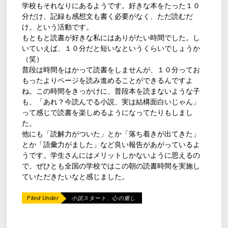
学校もそれなりにあるようです。好きな本をたった１０
分だけ、記録も感想文も書く必要がなく、ただ読むだ
け。という活動です。
もともと読書が好きな私にはありがたい時間でした。し
いていえば、１０分だと短いなというくらいでしょうか
（笑）
普段は時間をはかって読書をしませんが、１０分ってお
もったよりページを読み進めることができるんですよ
ね。この時間をきっかけに、普段本を読まないような子
も、「あれ？今読んでる小説、実は結構面白いじゃん」
って感じで読書を楽しめるようになってたりもしまし
た。
他にも「読解力がついた」とか「落ち着きが出てきた」
とか「語彙力がました」など良い報告があがっているよ
うです。学生さんにはメリットしかないように思えるの
で、ぜひとも全国の学校ではこの朝の読書時間を実施し
ていただきたいなと感じました。
Filed Under
小説スタート
,
心の癒し