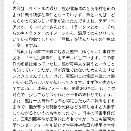
た。
内容は、タイトルの通り、熊が北海道のとある村を嵐の
ように襲う凄惨な事件となっています。熊といえば、ど
ちらかと可愛らしい印象があったんですよね。テディベ
アとか、くまのプーさんとか、リラックマとか…。それ
らのキャラクターのイメージから、温厚でのんびりして
いている印象でしたが、「羆嵐」を読んだらその印象は
一変しますね。
「羆嵐」は日本で実際に起きた熊害（ゆうがい）事件で
ある、「三毛別羆事件」をモデルにしています。この事
件の名前は知っていたし、熊が毎年人を襲うということ
も知っていましたが、熊が身近ではないためあんまりピ
ンときませんでした。けど、実際のこの物語を読むと熊
がいかに恐ろしいかが伝わってきます。まず体が大きい
ですよね…。体長2.7メートル、体重340キロ。もうこの
時点で、少しでもどつかれたら一巻の終わりでしょう。
また、熊は一度自分のものと認定したものに執着をする
ようで、熊が奪った荷物や死体などを取り返すと大惨事
につながるというのも怖かったです。日本の熊害事件だ
と、三毛別羆事件が圧倒的に有名ですが、他にも福岡大
学ワンダーフォーゲル部ヒグマ事件や秋田八幡平クマ牧