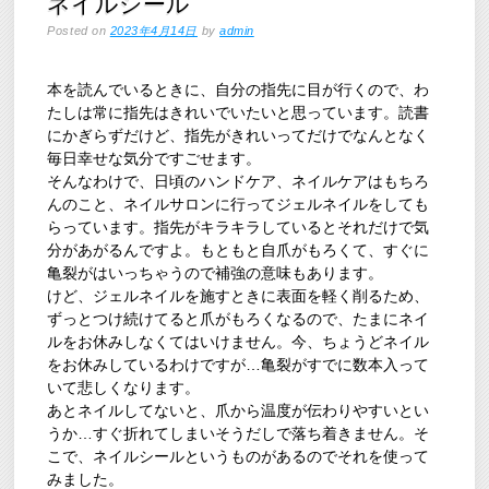
ネイルシール
Posted on
2023年4月14日
by
admin
本を読んでいるときに、自分の指先に目が行くので、わ
たしは常に指先はきれいでいたいと思っています。読書
にかぎらずだけど、指先がきれいってだけでなんとなく
毎日幸せな気分ですごせます。
そんなわけで、日頃のハンドケア、ネイルケアはもちろ
んのこと、ネイルサロンに行ってジェルネイルをしても
らっています。指先がキラキラしているとそれだけで気
分があがるんですよ。もともと自爪がもろくて、すぐに
亀裂がはいっちゃうので補強の意味もあります。
けど、ジェルネイルを施すときに表面を軽く削るため、
ずっとつけ続けてると爪がもろくなるので、たまにネイ
ルをお休みしなくてはいけません。今、ちょうどネイル
をお休みしているわけですが…亀裂がすでに数本入って
いて悲しくなります。
あとネイルしてないと、爪から温度が伝わりやすいとい
うか…すぐ折れてしまいそうだしで落ち着きません。そ
こで、ネイルシールというものがあるのでそれを使って
みました。