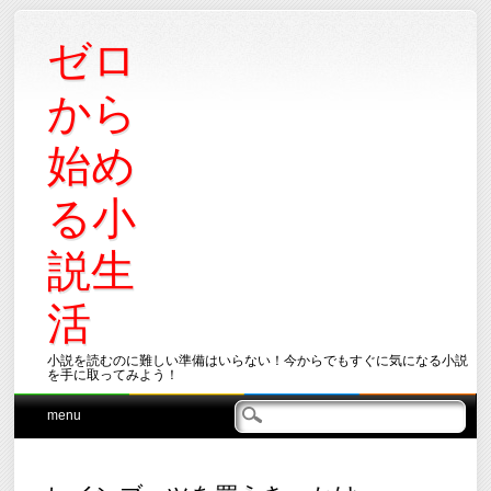
ゼロ
から
始め
る小
説生
活
小説を読むのに難しい準備はいらない！今からでもすぐに気になる小説
を手に取ってみよう！
Main menu
Skip
menu
to
content