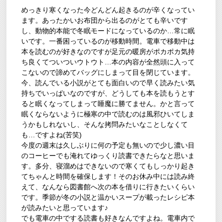
めっきり寒くなった今どんどん起きるのが辛くなってい
ます。あったかいお布団から出るのがとても辛いです
し、動物的本能で冬眠モードになっているのか…常に眠
いです。一番困っているのが移動時間。電車で移動中は
本を読むのが好きなのですが足元の暖房がポカポカ気持
ち良くてついついウトウト…本の内容が全然頭に入って
こないので諦めてバッグにしまって目を閉じています。
今、読んでいる小説がとても面白いので早く読みたい気
持ちでいっぱいなのですが、どうしても本を読もうとす
ると眠くなってしまって睡魔に勝てません。かと言って
眠くならないように極寒の中で読むのは風邪ひいてしま
うかもしれないし、そんな拷問みたいなことしなくて
も…ですよね(苦笑)
今度の週末は久しぶりに何の予定も無いので少し濃い目
のコーヒーでも淹れてゆっくり読書できたらなと思いま
す。多分、寝溜めはできないので寒くてもしっかり起き
てちゃんと時間を確保します！そのお休み中には読み終
えて、なんなら図書館へ次の本を借りに行きたいくらい
です。季節が冬の小説と温かいスープが載ったレシピ本
が読みたいと思っています♪
でも電車の中でする読書も好きなんですよね。電車内で