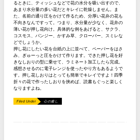
るときに、ティッシュなどで花の水分を吸い出すので、
あまり水分量の多い花だとキレイに乾燥しません。ま
た、名前の通り圧をかけて作るため、分厚い花弁の花も
不向きなんですって。つまり、水分量が少なく、花弁の
薄い花が押し花向け。具体的な例をあげると、サクラ、
コスモス、パンジー、かすみ草、クローバー、スミレな
どでしょうか。
押し花にしたい花を台紙の上に並べて、ペーパーをはさ
み、ぎゅーっと圧をかけて作ります。できた押し花を好
きなしおりの型に乗せて、ラミネート加工したら完成。
感想させるのに電子レンジを使ったやり方もあるようで
す。押し花しおりはとっても簡単でキレイですよ！四季
折々の花で作ったしおりを挟めば、読書もぐっと楽しく
なりますよね。
Filed Under
心の癒し