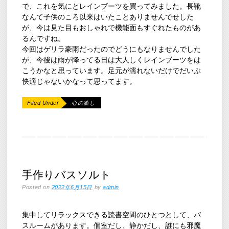
で、これを気にとレインブーツを買ってみました。長靴
なんて子供のころ以来はいたことありませんでせした
が、今は見た目もおしゃれで機能面もすぐれたものがあ
るんですね。
今回はゲリラ豪雨だったのでどうにもなりませんでした
が、今後は雨が降ってる日は大人しくレインブーツをは
こうかなと思っています。足元が濡れないだけでだいぶ
快適じゃないかなって思ってます。
Filed Under
心の癒し
手作りバスソルト
Posted on
2022年6月15日
by
admin
集中してリラックスできる読書空間のひとつとして、バ
スルームがあります。個室だし、静かだし、誰にも邪魔