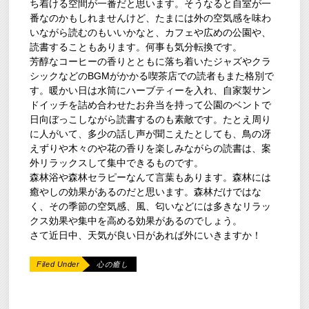
ち着ける空間が一番だと思います。そうなると自室が一
番なのかもしれませんけど、たまには外の空気感を味わ
いながら読むのもいいかなと、カフェや広めの公園や、
読書することもあります。何事も気分転換です。
芳醇なコーヒーの香りとともに落ち着いたジャズやクラ
シックなどのBGMがかかる喫茶店での読者もまた格別で
す。暖かい日は水筒にハーブティーを入れ、自家製サン
ドイッチを詰め合わせたお弁当を持って公園のベントで
日向ぼっこしながら読書するのも素敵です。たとえ周り
に人がいて、多少の話し声が聞こえたとしても、鳥の冴
えずりや木々のや花の香りを楽しみながらの読書は、案
外リラックスして集中できるものです。
森林浴や森林セラピーなんて言葉もあります。森林には
癒やしの効果があるのだと思います。森林だけではな
く、その季節の空気感、風、匂いなどには多きなリラッ
クス効果や集中を高める効果があるのでしょう。
さて近日中、天気が良い日があれば外にいきますか！
Filed Under
心の癒し