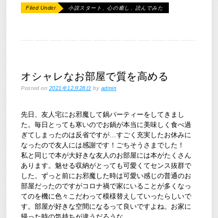
Filed Under
小説スタート
,
心の癒し
,
読んでみた
オシャレなお部屋で質を高める
Posted on
2021年12月28日
by
admin
先日、友人宅にお邪魔して鍋パーティーをしてきまし
た。毎日とっても寒いのでお鍋が本当に美味しく食べ過
ぎてしまったのは反省ですが…すごく充実したお休みに
なったので友人には感謝です！ごちそうさまでした！
私と同じで本が大好きな友人のお部屋には本がたくさん
あります。魅せる収納がとっても可愛くてセンス抜群で
した。ずっと前にお邪魔した時は可愛い感じの普通のお
部屋だったのですがコロナ禍で家にいることが多くなっ
てのを機に色々こだわって模様替えしていったらしいで
す。部屋が好きな空間になるって良いですよね。お家に
帰った時の気持ちが違うだろうな。