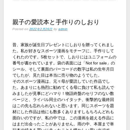
親子の愛読本と手作りのしおり
Posted on
2022年2月26日
by
admin
昔、家族が誕生日プレゼントにしおりを贈ってくれまし
た。私が好きなスポーツ漫画をモチーフに、手作りして
くれたのです。5枚セットで、しおりにはユニフォームの
番号が書かれています。袋の表面には「Not for sale」の
シール、そして裏面のバーコードの数字は私の生年月日
でしたが、見た目は本当に売り物のようでした。
そのスポーツ漫画は、元々母が愛読していた作品でし
た。あまりにも熱烈に勧めてくる母に負けて私も読んで
みましたが見事にどハマり！物語終盤のセリフのない数
ページと、ライバル同士のハイタッチ、衝撃的な最終回
はこの先も忘れられないと思います。同じスポーツを題
材にした作品は他にも数多くありますしもちろんどれも
面白いのですが、私の中では、この漫画を超える作品に
はまだ出会ったことがありません。雨の中、本屋まで単