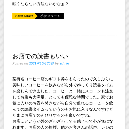
眠くならない方法ないかなぁ？
Filed Under
小説スタート
お店での読書もいい
Posted on
2021年10月28日
by
admin
某有名コーヒー店のギフト券をもらったので久しぶりに
美味しいコーヒーを飲みながら外でゆっくり読書タイム
を楽しんできました。コーヒーと一緒にスコーンも注文
してお腹も大満足。とっても優雅な時間でした。家でお
気に入りのお香を焚きながら自分で煎れるコーヒーを飲
んでの読書タイムっていうのもお気に入りなんですけど
たまにお店でのんびりするのも良いですね。
お店…というか外のざわざわしてる感じって心が無にな
れます。お店の人の挨拶、他のお客さんの話声、レジの