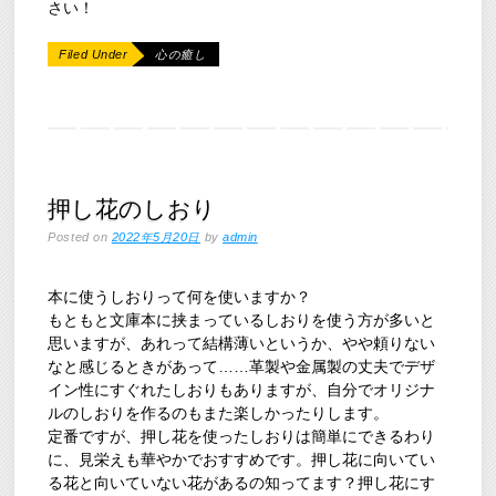
さい！
Filed Under
心の癒し
押し花のしおり
Posted on
2022年5月20日
by
admin
本に使うしおりって何を使いますか？
もともと文庫本に挟まっているしおりを使う方が多いと
思いますが、あれって結構薄いというか、やや頼りない
なと感じるときがあって……革製や金属製の丈夫でデザ
イン性にすぐれたしおりもありますが、自分でオリジナ
ルのしおりを作るのもまた楽しかったりします。
定番ですが、押し花を使ったしおりは簡単にできるわり
に、見栄えも華やかでおすすめです。押し花に向いてい
る花と向いていない花があるの知ってます？押し花にす