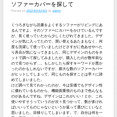
ソファーカバーを探して
Posted on
2022年4月24日
by
admin
くつろぎながら読書をよくするソファーがリビングにあ
るんですよ。そのソファーにカバーをかけているんです
が、長く使っていたから少しくたびれてきました。デザ
インが気に入ってたので、買い替えるあたまもなく、何
度も洗濯して使っていましたけどさすがに色あせやへた
り具合が気になってきました。同じデザインのものをネ
ットで調べて探してみましたが、購入したのが数年前な
ので見つからず…。もしかしたら探すキーワードが悪か
ったのかもしれないですが、膨大な数のソファーカバー
がヒットしてしまって、同じものを探すことは早々に諦
めてしまいました。
けど調べて見てわかったのが、今は安価でもデザイン性
に優れているものから、機能面重視のものまで色んなも
のがあるんですね。デザインはこれがいい！とか、これ
使いやすそうっていうのが次々見つかって、数が多けれ
ばいいってものじゃないというか返って選びにくいなと
思いました。目移りしてしまいます。で、自分は何を一