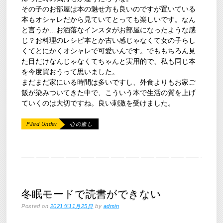
その子のお部屋は本の魅せ方も良いのですが置いている
本もオシャレだから見ていてとっても楽しいです。なん
と言うか…お洒落なインスタがお部屋になったような感
じ？お料理のレシピ本とか古い感じゃなくて女の子らし
くてとにかくオシャレで可愛いんです。でももちろん見
た目だけなんじゃなくてちゃんと実用的で、私も同じ本
を今度買おうって思いました。
まだまだ家にいる時間は多いですし、外食よりもお家ご
飯が染みついてきた中で、こういう本で生活の質を上げ
ていくのは大切ですね。良い刺激を受けました。
Filed Under
心の癒し
冬眠モードで読書ができない
Posted on
2021年11月25日
by
admin