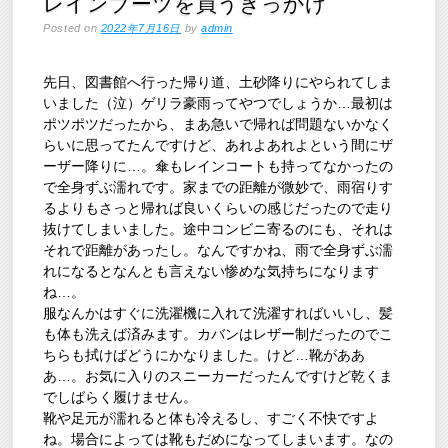
レインブーツを買うきっかけ
Posted on
2022年7月16日
by
admin
先日、図書館へ行った帰り道、土砂降りにやられてしま
いました（泣）ゲリラ豪雨ってやつでしょうか…最初は
ポツポツだったから、まあ急いで帰れば問題ないかなく
らいに思ってたんですけど、あれよあれよという間にザ
ーザー降りに…。傘もレインコートも持ってなかったの
で全身ずぶ濡れです。家までの距離が微妙で、雨宿りす
るよりもさっと帰れば良いくらいの感じだったので走り
抜けてしまいました。途中コンビニ寄るのにも、それは
それで距離があったし。なんですかね、雨で全身ずぶ濡
れになるとなんとも言えない惨めな気持ちになります
ね…。
服なんかはすぐに洗濯機に入れて洗濯すればいいし、髪
も体も洗えば済みます。カバンはレザー制だったのでこ
ちらも拭けばどうにかなりました。けど…靴がああ
あ…。お気に入りのスニーカーだったんですけど乾くま
でしばらく履けません。
靴や足元が濡れると体も冷えるし、すごく不快ですよ
ね。場合によっては靴もだめになってしまいます。なの