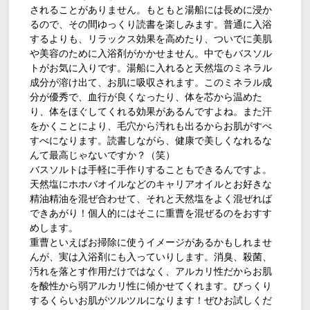
されることがありません。もともと湯船には長めに浸か
るので、その間ゆっくり読書を楽しみます。普通に入浴
するよりも、リラックス効果を高めたり、ついでに美肌
や美容のために入浴剤がかかせません。中でもバスソル
トがお気に入りです。湯船に入れると天然塩のミネラル
成分が溶け出て、お肌に吸収されます。このミネラル成
分が優秀で、血行が良くなったり、体を芯から温めた
り、体をほぐしてくれる効果があるんですよね。また汗
をかくことにより、毛穴から汚れも出るからお肌がすべ
すべになります。読書しながら、健康で美しくなれるな
んて最高じゃないですか？（笑）
バスソルトは手軽に手作りすることもできるんですよ。
天然塩にホホバオイルなどのキャリアオイルとお好きな
精油精油を混ぜ合わせて、それと天然塩をよく混ぜれば
できあがり！個人的にはそこに重曹を混ぜるのをおすす
めします。
重曹といえばお掃除に使うイメージがあるかもしれませ
んが、実は入浴剤にも入っていりします。消臭、殺菌、
汚れを落とす作用だけではなく、アルカリ性だからお肌
を酸性から弱アルカリ性に傾かせてくれます。びっくり
するくらいお肌がツルツルになります！ぜひお試しくだ