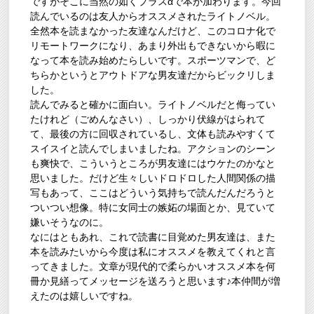
ですがそこに当然の如くプラスαで本が加わります。今回
読んでいるのは友人からオススメされたライトノベル。
全然本を読まなかった友達なんだけど、このコロナ化で
リモートワークになり、あまり外出もできないから暇に
なって本を読み始めたらしいです。スポーツマンで、ど
ちらかというとアウトドアな男友達だからビックリしま
した。
読んでみると確かに面白い。ライトノベルだと侮ってい
たけれど（ごめんなさい）、しっかり伏線がはられて
て、最後の方に回収されているし、文体も読みやすくて
スイスイと読んでしまいましたね。アクションのシーン
も爽快で、こういうところが男友達にはウケたのかなと
思いました。だけど生々しいドロドロした人間関係の描
写もあって、ここはどういう気持ちで読んだんだろうと
ついつい想像。特に女同士の嫉妬の場面とか、見ていて
嫌いそうなのに。
なにはともあれ、これで読書に目覚めた男友達は、また
本を読みたいから今度は私にオススメを教えてくれと言
ってきました。文章が現代的で柔らかいオススメ本を何
冊か見繕ってメッセージを送ろうと思います♪本仲間が増
えたのは嬉しいですね。