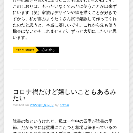
行本の続きを買いに走ったことも懐かしい思い出です。
このしおりは、もったいなくて未だに使うことが出来ず
にいます（笑）家族はデザインや絵を描くことが好きで
すから、私が喜ぶようたくさん試行錯誤して作ってくれ
たのだと思うと、本当に嬉しいです。これから先も使う
機会はないかもしれませんが、ずっと大切にしたいと思
います。
Filed Under
心の癒し
コロナ禍だけど嬉しいこともあるみ
たい
Posted on
2022年1月28日
by
admin
読書の秋というけれど、私は一年中の四季が読書の季
節。だから冬には蜜柑にこたつと相場は決まっているの