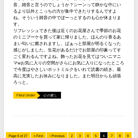
音…雑音と言うのでしょうか？シーンって静かな中にい
るより以外とこっちの方が集中できたりするんですよ
ね。そういう雑音の中でぼーっとするのも心が休まりま
す。
リフレッシュできた後は近くのお花屋さんで季節のお花
のミニブーケを買って家に帰りました。ほんのり香るあ
まい匂いに癒されますし、ぱぁっと部屋が明るくなった
感じがしました。生花があるだけでお部屋の印象ってす
ごく変わるんですよね。飾ったお花を見てはついニマニ
マwお気に入りの空間がさらにお気に入りになったところ
で今度はやさしいホットミルクをいれて読書の続き。最
高に充実したお休みになりました。また明日からも頑張
ろっと。
Filed Under
心の癒し
Page 6 of 27
« First
‹ Previous
2
3
4
5
6
7
8
9